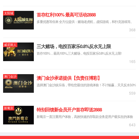
（1）工程知识：具有扎实的
电路系统/微波技术等信息工
（2）问题分析：能够应用数
微波技术等信息工程领域复杂
（3）设计/开发解决方案：
问题的解决方案，设计满足信
考虑社会、健康、安全、法律
（4）研究：能够基于科学原
括设计实验、分析与解释数据
（5）使用现代工具：能够选
等信息工程领域复杂工程问题
（6）工程与社会：能够基于
息工程领域复杂工程问题解