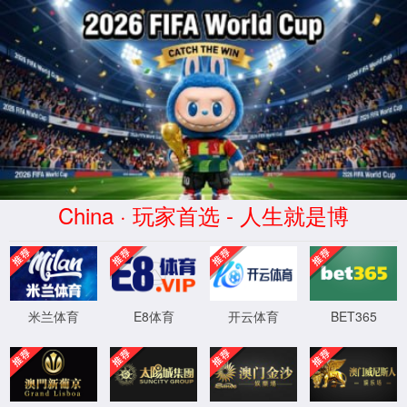
永利集团官网总站入口
首页
学院概况
最新永利集团官网总站
科学研究
诚聘英才