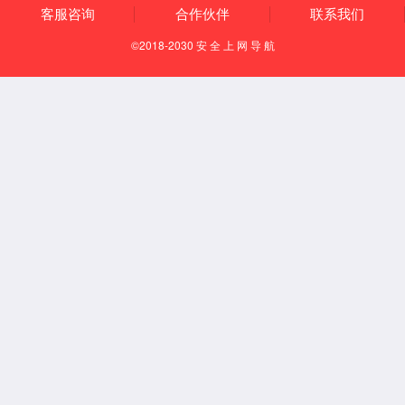
（7）环境和可持续发展：能
对环境、社会可持续发展的影
（8）职业规范：具有人文社
工程职业道德和规范，履行责
（9）个人和团队：能够在多
（10）沟通：能够就信息工
晰表达或回应指令。并具备一
（11）项目管理：理解并掌
（12）终身学习：具有自主
Copyright © 中国·永利集团总站(股份)有限公司-官方网站 版权所有
地址：江苏省 南京市 玄武区 四牌楼2号 永利集团官网总站入口
书记院长邮箱：radio@pub.seu.edu.cn