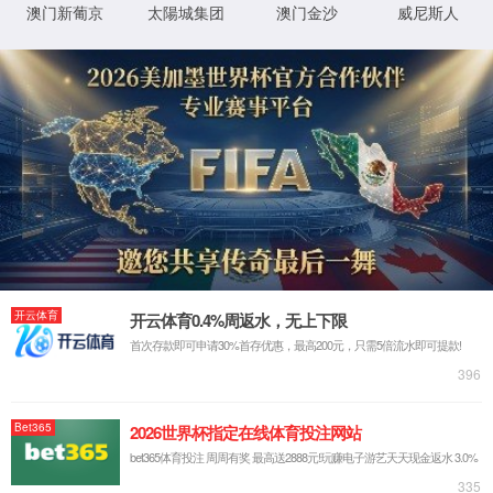
升学就业
学生工作
学工概况
【南京校区】2026届毕业生就
组织机构
【2026届】南京校区-永利集团
【2025届】毕业硕士生和博士生
品牌活动
【本研】关于东南大学2026年“力
党团建设
【招聘信息】龙湖集团2026届仕
日常管理
【本研】关于组织学生参加教育部中
学生活动
永利集团官网总站入口2026届
优秀典型
【招聘信息】英诺赛科2025秋季
课外研学
【本研】关于举办东南大学第十一
国际交流
【招聘信息】湖南力通电力勘测设
关于开展2025年暑期东南大学访企
评奖评优
【招聘信息】深圳市燃气集团股份有
升学就业
【招聘信息】北京协合运维风电技术
招生宣传
2025届毕业生离校前去向登记确
资助心理