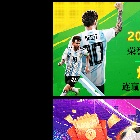
永利集团官网总站入口
首页
学院概况
最新永利集团官网总站
诚聘英才