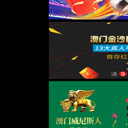
信号与信息处
牵头学科
信息与通信工程学科
通信与信息系统学科
信号与信息处理学科
电子科学与技术学科