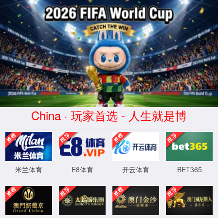
永利集团官网总站入口
首页
学院概况
最新永利集团官网总站
科学研究
诚聘英才