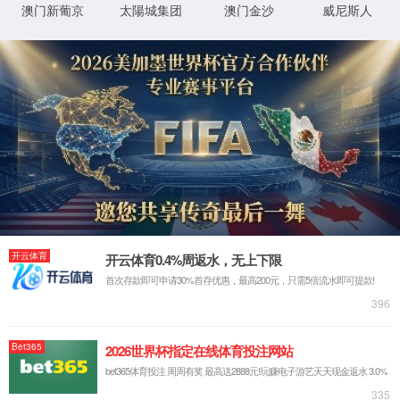
课程改革
研究生教育
研究生培养方案
研究生优秀教材、案例库、教育
研究生课程介绍
校级研究生在线开放课程立项建
研究生“课程思政”示范课程建设
历年课程安排
课程改革
电路与系统
电磁场与微波技术
通信与信息系统
信号与信息处理
鲁汶国际实验班（无锡）
电子信息
International Students
研究生导师介绍
研究生培养和学位