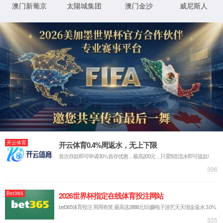
通信与信息系统
研究生教育
研究生培养方案
DB004229-AI辅助的通信DSP
研究生课程介绍
DB004228-电磁辐射暴露的测
DB004227-无线信道与天线测
历年课程安排
DB004226-分布式移动通信理论
课程改革
MS004238-超宽带太赫兹通信技术
电路与系统
DB004225-凸优化理论方法
电磁场与微波技术
DB004224-人工智能与MIMO通信
通信与信息系统
DB004223智能通信：基于深度
信号与信息处理
MS004205-现代移动通信技术
鲁汶国际实验班（无锡）
MS004223-科技写作（部分全英
电子信息
MS004222-现代光无线通信技术
International Students
DB004222-多载波通信OFDM理论
研究生导师介绍
DB004221-信息系统概论（停开）
研究生培养和学位
DB004220-无线信道测量与建模