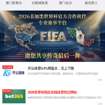
学位管理
研究生教育
研究生培养方案
必修环节、硕士申请论文答辩等流程说
研究生课程介绍
博士研究生申请学位时科研成果
学会优秀博士/硕士学位论文评选的
研究生导师介绍
校学位评定委员会公告（同步研
研究生培养和学位
校级优秀博士/硕士学位论文评选
培养环节通知
专业学位博士学位相关表格
学位管理
出国交流
答辩公示