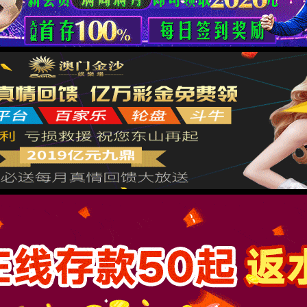
25-2026学年家庭经济困难研究生寒假返乡路...
25-2026学年家庭经济困难研究生冬衣补助的...
25—2026学年家庭经济困难研究生医保补助的...
026学年研究生家庭经济困难学生认定结果公示（...
集团官网总站入口2025-2026学年家庭经济困...
25-2026学年家庭经济困难研究生认定工作的...
025年秋学期国家助学贷款相关工作的通知
25年东南大学毕业研究生基层就业学费补偿国...
24-2025学年家庭经济困难研究生寒假返乡补...
24-2025 学年家庭经济困难研究生冬衣补助...
24—2025 学年家庭经济困难研究生医保补助...
025学年研究生家庭经济困难学生认定结果公示（...
024年秋学期国家助学贷款相关工作的通知
集团官网总站入口2024-2025学年家庭经济困...