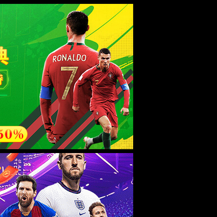
东南大学主页
English
后台管理
生工作
党群工作
校友工作
规章制度
当前位置：
首页
学生工作
资助心理