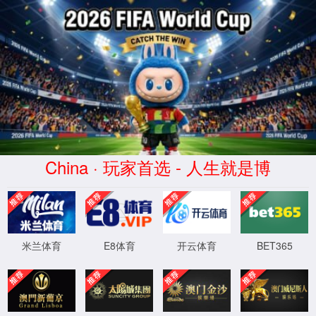
永利集团官网总站入口
首页
学院概况
最新永利集团官网总站
科学研究
诚聘英才