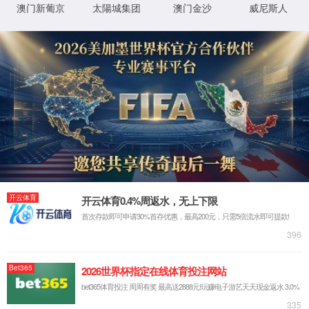
培养环节通知
研究生教育
研究生培养方案
培养计划&选课、博士生学科综合考
研究生课程介绍
研究生中期考核工作的通知（同
博士研究生申请学位时科研成果
研究生导师介绍
永利集团官网总站入口研究生中期考
研究生培养和学位
校级专业学位研究生校外指导教
培养环节通知
实践环节 | 2024级专业学位研
学位管理
省研究生科研与实践创新计划项
出国交流
实践环节 | 2023级专业学位研
答辩公示
校博士研究生创新能力提升计划
实践环节 | 2022级专业学位研
实践环节 | 2021级专业学位研究
实践环节 | 2020级专业学位硕
研究生课程相关文件（教师用）
研究生课程相关表格和说明（学