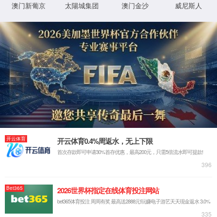
《
专业基础综合
(
信号
820
《
与系统、数字电路
)
（
《
《
821
电磁场与电磁波
社
《
订
《
专业综合
(
数字信号
526
《
处理、通信原理
)
刷
微波技术和微波器
《
528
件
《
《
529
模拟电子线路
高