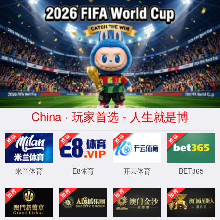
永利集团官网总站入口
首页
学院概况
最新永利集团官网总站
科学研究
诚聘英才
硕士统考 
永利集团官网总站
各位考生：
经研究决定，我院对硕士研究生入学考
下：
科目代码
科目名称
参