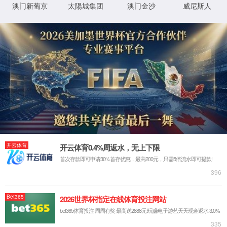
地点
2
月2日
地点
信息大楼A30
2
月9日
地点
信息大楼A30
2
月16日
地点
春节期间（暂停
2
月23日
地点
春节期间（暂停